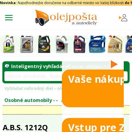
Novinka:
Najvýhodnejšie doručenie na odberné miesto vo Vašej blízkosti
do 
Vaše nákupy
Inteligentný vyhľadávač
olejo
nie len
tomobily
Vyhľadať náhradný diel - olejový filter - podľ
eje
Vstup pre Z