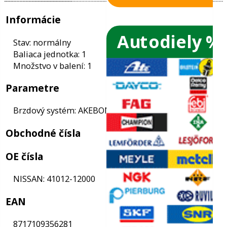
Autodiely %
ače skiel
ky
Informácie
ého oleja
Stav: normálny
Baliaca jednotka: 1