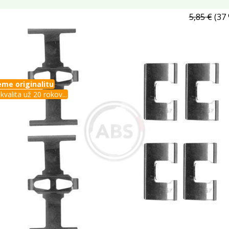
5,85 €
(37 
me originalitu
kvalita už 20 rokov...