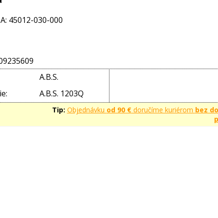
: 45012-030-000
09235609
A.B.S.
e:
A.B.S. 1203Q
Tip:
Objednávku
od 90 €
doručíme kuriérom
bez d
p