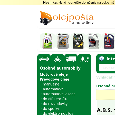
Novinka:
Najvýhodnejšie doručenie na odberné m
Int
Osobné automobily
Motorové oleje
Vyhľadať n
Prevodové oleje
manuálne
Osobné au
automatické
automatické v sade
do diferenciálu
do rozvodovky
do spojky
A.B.S.
do elektromobilov