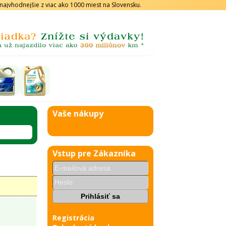
s najvhodnejšie z viac ako 1000 miest na Slovensku.
Vaše nákupy
Vstup pre Zákazníka
Registrácia