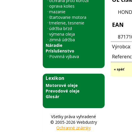
ochrana proti korózii
oprava kolies
mazanie
HONDA
štartovanie motora
tmelenie, tesnenie
EAN
údržba bŕzd
výmena oleja
87171
zimná údržba
Náradie
Výrobca:
Príslušenstvo
Referenci
Povinná výbava
« späť
Lexikon
Motorové oleje
Prevodové oleje
Glosár
Všetky práva vyhradené
© 2005-2026 Webdustry
Ochranné známky