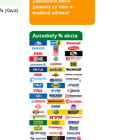
Zabudnuté heslo
Zmenila sa Vám e-
% zľava)
mailová adresa?
Autodiely % akcia