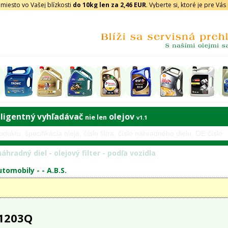
iesto vo Vašej blízkosti
do 10kg len za 2,46 EUR
. Vyberte si, ktoré je pre Vá
eligentný vyhľadávač
olejov
nie len
v1.1
áhradný diel - olejový filter - podľa vozidla
tomobily - -
A.B.S.
 1203Q