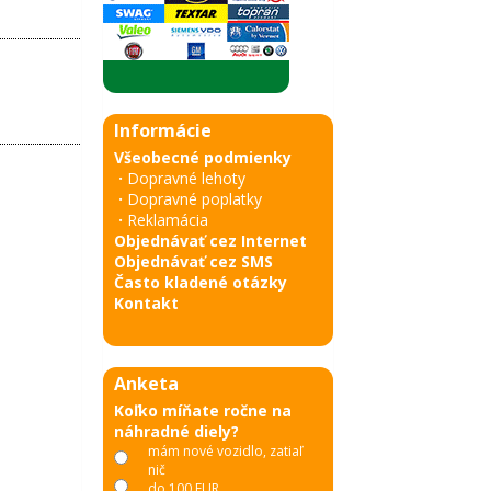
Informácie
Všeobecné podmienky
·
Dopravné lehoty
·
Dopravné poplatky
·
Reklamácia
Objednávať cez Internet
Objednávať cez SMS
Často kladené otázky
Kontakt
Anketa
Koľko míňate ročne na
náhradné diely?
mám nové vozidlo, zatiaľ
nič
do 100 EUR