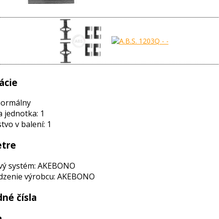
ácie
normálny
a jednotka: 1
vo v balení: 1
tre
vý systém: AKEBONO
zenie výrobcu: AKEBONO
né čísla
a