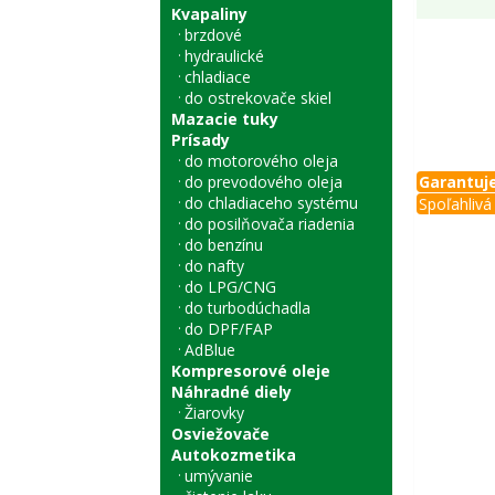
Kvapaliny
brzdové
hydraulické
chladiace
do ostrekovače skiel
Mazacie tuky
Prísady
do motorového oleja
do prevodového oleja
Garantuje
do chladiaceho systému
Spoľahlivá 
do posilňovača riadenia
do benzínu
do nafty
do LPG/CNG
do turbodúchadla
do DPF/FAP
AdBlue
Kompresorové oleje
Náhradné diely
Žiarovky
Osviežovače
Autokozmetika
umývanie