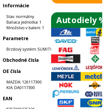
Autodiely %
ače skiel
ky
Informácie
Stav: normálny
ého oleja
Baliaca jednotka: 1
Množstvo v balení: 1