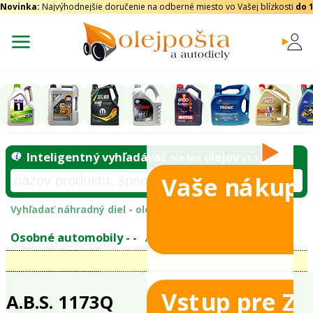
Novinka:
Najvýhodnejšie doručenie na odberné miesto vo Vašej blízkosti
do 
Vaše nákupy
Inteligentný vyhľadávač
olejo
nie len
tomobily
Vyhľadať náhradný diel - olejový filter - podľ
eje
Vstup pre Z