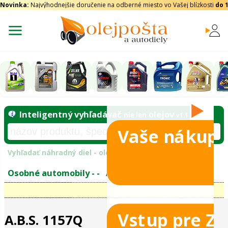
Novinka:
Najvýhodnejšie doručenie na odberné miesto vo Vašej blízkosti
do 
Vaše nákupy
Inteligentný vyhľadávač
olejo
nie len
tomobily
Vyhľadať náhradný diel - olejový filter - podľ
eje
Vstup pre Z