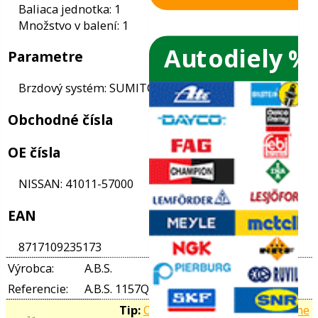
Autodiely %
Informácie
ače skiel
Stav: normálny
ky
Baliaca jednotka: 1
Množstvo v balení: 1
Parametre
ého oleja