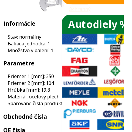
Autodiely %
ače skiel
ky
Informácie
ého oleja