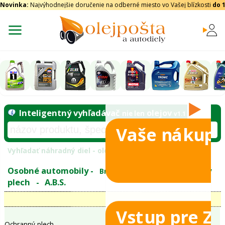
Novinka:
Najvýhodnejšie doručenie na odberné miesto vo Vašej blízkosti
do 
Vaše nákupy
Inteligentný vyhľadávač
olejo
nie len
tomobily
Vyhľadať náhradný diel - olejový filter - podľ
eje
Vstup pre Z