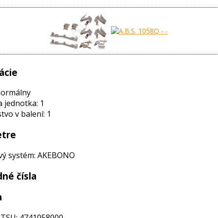
ácie
normálny
a jednotka: 1
vo v balení: 1
tre
vý systém: AKEBONO
né čísla
a
TSU: 4741058000