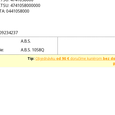
TSU: 4741058000000
A: 0441058000
09234237
A.B.S.
e:
A.B.S. 1058Q
Tip:
Objednávku
od 90 €
doručíme kuriérom
bez d
p