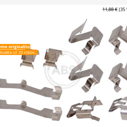
11,88 €
(35 
me originalitu
kvalita už 20 rokov...