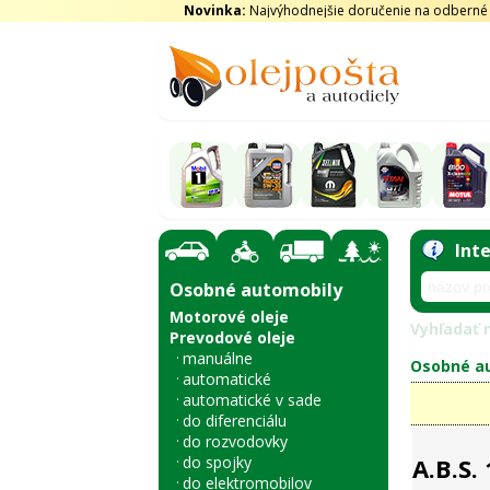
Novinka:
Najvýhodnejšie doručenie na odberné m
Int
Osobné automobily
Motorové oleje
Vyhľadať n
Prevodové oleje
manuálne
Osobné au
automatické
automatické v sade
do diferenciálu
do rozvodovky
do spojky
A.B.S.
do elektromobilov