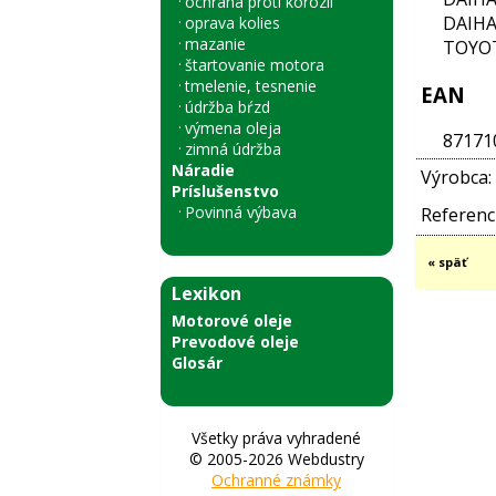
ochrana proti korózii
DAIHA
oprava kolies
mazanie
TOYOT
štartovanie motora
tmelenie, tesnenie
EAN
údržba bŕzd
výmena oleja
87171
zimná údržba
Náradie
Výrobca:
Príslušenstvo
Povinná výbava
Referenci
« späť
Lexikon
Motorové oleje
Prevodové oleje
Glosár
Všetky práva vyhradené
© 2005-2026 Webdustry
Ochranné známky