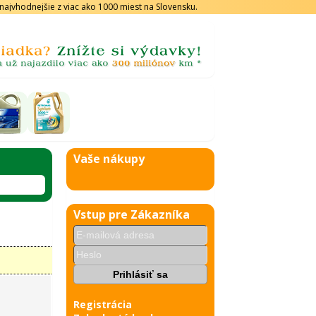
s najvhodnejšie z viac ako 1000 miest na Slovensku.
Vaše nákupy
Vstup pre Zákazníka
Registrácia