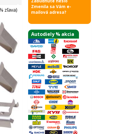
Zabudnuté heslo
Zmenila sa Vám e-
% zľava)
mailová adresa?
Autodiely % akcia