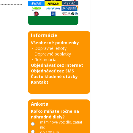
Informácie
Všeobecné podmienky
·
Dopravné lehoty
·
Dopravné poplatky
·
Reklamácia
Objednávať cez Internet
Objednávať cez SMS
Často kladené otázky
Kontakt
Anketa
Koľko míňate ročne na
náhradné diely?
mám nové vozidlo, zatiaľ
nič
do 100 EUR