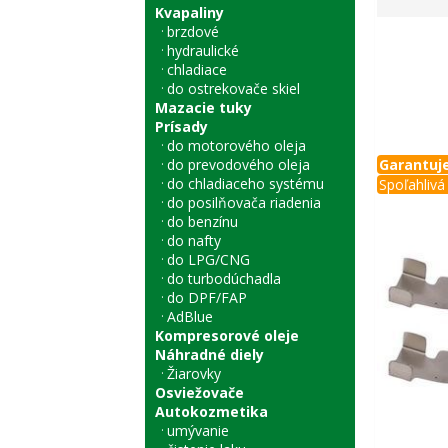
Kvapaliny
brzdové
hydraulické
chladiace
do ostrekovače skiel
Mazacie tuky
Prísady
do motorového oleja
do prevodového oleja
Garantuje
do chladiaceho systému
Spoľahlivá 
do posilňovača riadenia
do benzínu
do nafty
do LPG/CNG
do turbodúchadla
do DPF/FAP
AdBlue
Kompresorové oleje
Náhradné diely
Žiarovky
Osviežovače
Autokozmetika
umývanie