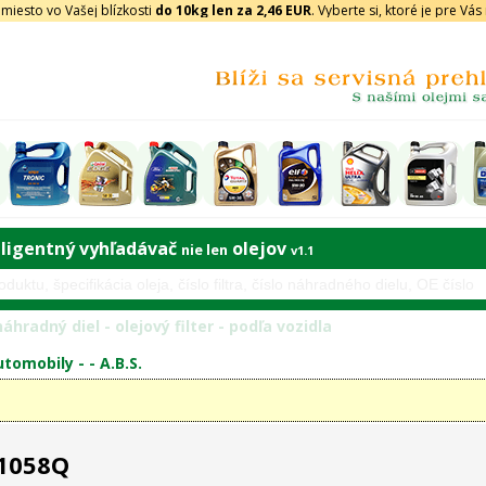
iesto vo Vašej blízkosti
do 10kg len za 2,46 EUR
. Vyberte si, ktoré je pre Vá
eligentný vyhľadávač
olejov
nie len
v1.1
áhradný diel - olejový filter - podľa vozidla
tomobily - -
A.B.S.
 1058Q