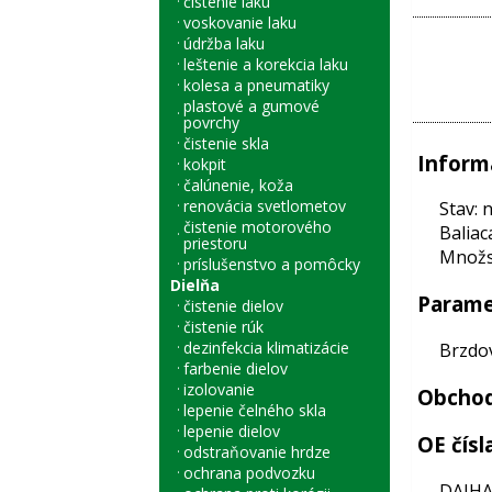
čistenie laku
voskovanie laku
údržba laku
leštenie a korekcia laku
kolesa a pneumatiky
plastové a gumové
povrchy
čistenie skla
Inform
kokpit
čalúnenie, koža
renovácia svetlometov
Stav: 
čistenie motorového
Baliac
priestoru
Množst
príslušenstvo a pomôcky
Dielňa
Parame
čistenie dielov
čistenie rúk
dezinfekcia klimatizácie
Brzdo
farbenie dielov
izolovanie
Obchod
lepenie čelného skla
lepenie dielov
OE čísl
odstraňovanie hrdze
ochrana podvozku
DAIHA