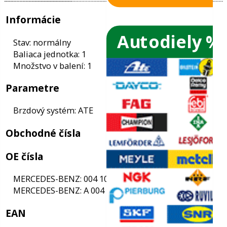
Autodiely %
ače skiel
ky
Informácie
ého oleja
Stav: normálny
Baliaca jednotka: 1