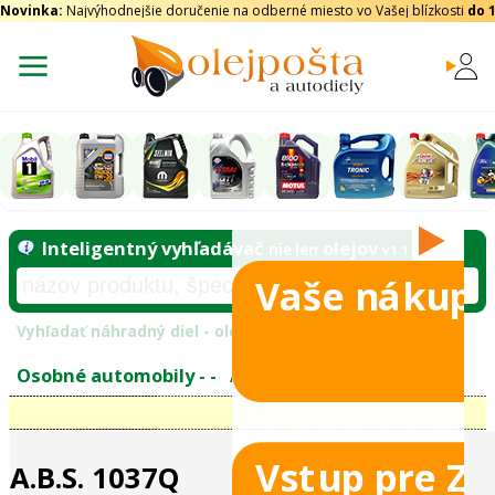
Novinka:
Najvýhodnejšie doručenie na odberné miesto vo Vašej blízkosti
do 
Vaše nákupy
Inteligentný vyhľadávač
olejo
nie len
tomobily
Vyhľadať náhradný diel - olejový filter - podľ
eje
Vstup pre Z