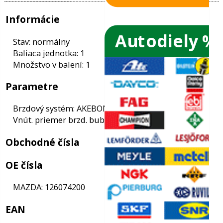
Autodiely %
ače skiel
ky
Informácie
ého oleja
Stav: normálny
Baliaca jednotka: 1