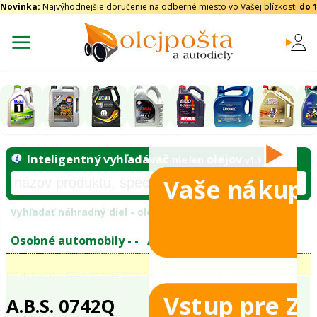
Novinka:
Najvýhodnejšie doručenie na odberné miesto vo Vašej blízkosti
do 
Vaše nákupy
Inteligentný vyhľadávač
olejo
nie len
tomobily
Vyhľadať náhradný diel - olejový filter - podľ
eje
Vstup pre Z