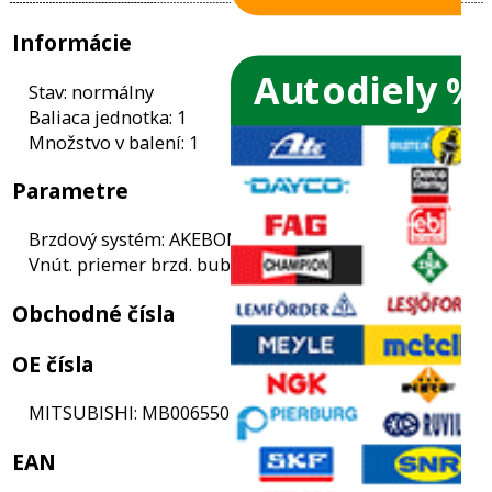
Autodiely %
ače skiel
ky
Informácie
ého oleja
Stav: normálny
Baliaca jednotka: 1