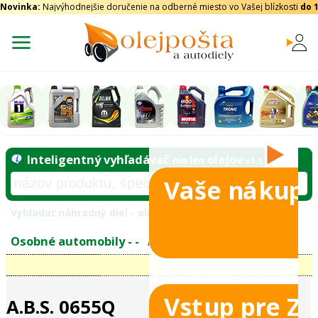
Novinka:
Najvýhodnejšie doručenie na odberné miesto vo Vašej blízkosti
do 
Vaše nákupy
Inteligentný vyhľadávač
olejo
nie len
tomobily
Vyhľadať náhradný diel - olejový filter - podľ
eje
Vstup pre Z