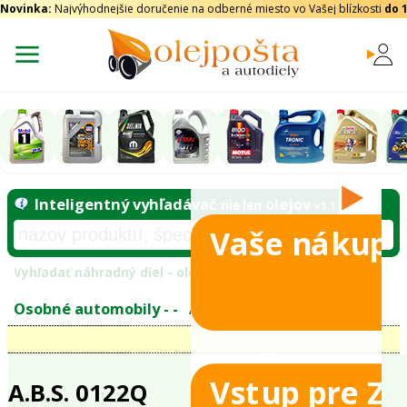
Novinka:
Najvýhodnejšie doručenie na odberné miesto vo Vašej blízkosti
do 
Vaše nákupy
Inteligentný vyhľadávač
olejo
nie len
tomobily
Vyhľadať náhradný diel - olejový filter - podľ
eje
Vstup pre Z