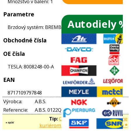
Autodiely %
Informácie
ače skiel
Stav: normálny
Baliaca jednotka: 1
ky
Množstvo v balení: 1
Parametre
ého oleja
Brzdový systém: BREMBO