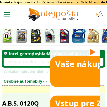
Novinka:
Najvýhodnejšie doručenie na odberné miesto vo Vašej blízkosti
do 
Vaše nákupy
Inteligentný vyhľadávač
olejo
nie len
tomobily
Vyhľadať náhradný diel - olejový filter - podľ
eje
Vstup pre Z