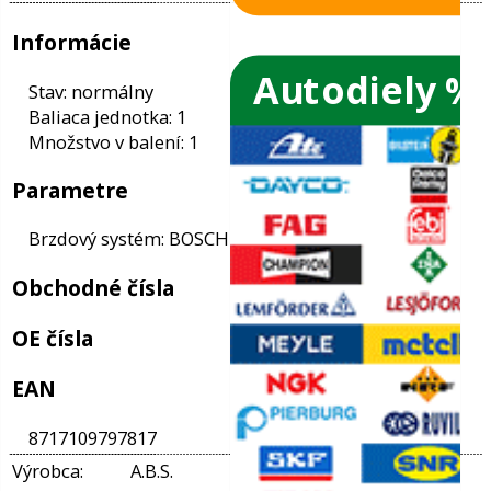
Autodiely %
ače skiel
ky
Informácie
ého oleja
Stav: normálny
Baliaca jednotka: 1