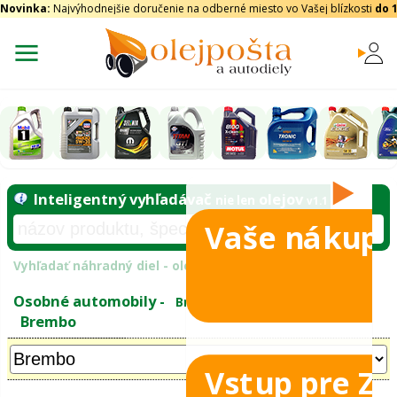
Novinka:
Najvýhodnejšie doručenie na odberné miesto vo Vašej blízkosti
do 
Vaše nákupy
Inteligentný vyhľadávač
olejo
nie len
tomobily
Vyhľadať náhradný diel - olejový filter - podľ
eje
Vstup pre Z