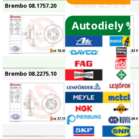
Brembo 08.1432.10
Brembo 08.
Autodiely %
za 43,57 €
ače skiel
ky
Brembo 08.1757.20
Brembo 08.
ého oleja